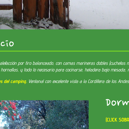
MIE
cio
NT
alefacción por tiro balanceado, con camas marineras dobles (cuchetas 
os hornallas, y todo lo necesario para cocinarse, heladera bajo mesada
es del camping.
Ventanal con excelente vista a la Cordillera de los Andes
Dorm
O
(CLICK SOB