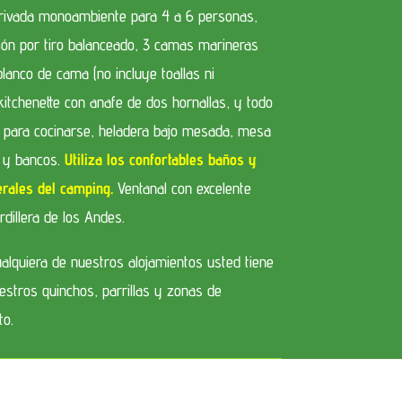
privada monoambiente para 4 a 6 personas,
ción por tiro balanceado, 3 camas marineras
lanco de cama (no incluye toallas ni
kitchenette con anafe de dos hornallas, y todo
o para cocinarse, heladera bajo mesada, mesa
 y bancos.
Utiliza los confortables baños y
rales del camping.
Ventanal con excelente
ordillera de los Andes.
ualquiera de nuestros alojamientos usted tiene
estros quinchos, parrillas y zonas de
to.