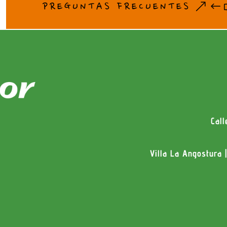
PREGUNTAS FRECUENTES
ami
ent
Cal
Villa La Angostura 
o