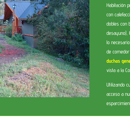
Habitación 
con calefac
dobles con b
desayuno), 
lo necesari
Res
de comedor
duchas gene
vista a la C
Utilizando c
erv
acceso a nu
esparcimien