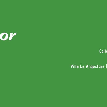
78
4800
Cal
Villa La Angostura 