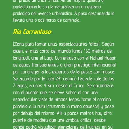
un predio de unas 9 has. Allí se respira quietud y
contacto directo con la naturaleza en un espacio
protegido del avance urbanístico. A paso descansado le
llevará una o dos horas de caminata.
Río Correntoso
:
(Zona para tomar unas espectaculares fotos). Según
dicen, el más corto del mundo (unos 150 metros de
longitud), une el Lago Correntoso con el Nahuel Huapi;
de aguas transparentes y gran prestigio internacional
por congregar a los expertos de la pesca con mosca.
Se accede por la ruta 231 camino hacia la ruta de los
7 lagos, a unos 4 km. desde el Cruce. Se encontrará
con el puente que se eleva sobre él con una
espectacular vista de ambos lagos; tome el camino
paralelo a la ruta (cruzando la mano opuesta) y pase
por debajo del mismo. Allí a pocos metros hay otro
puente de madera que une ambas orillas, desde
donde podrá visualizar ejemplares de truchas en su