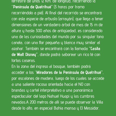
terrestre de unos 12 Km. de longitud, recorriendo la
“
Península de Quetrihué”
(3 horas por tramo
recorriéndolo a pié). Al final del recorrido se encontrará
con esta especie de arbusto (arrayán), que llega a tener
dimensiones de un verdadero árbol de mas de 15 m de
altura y hasta 300 años de antigüedad, es considerado
una de las curiosidades del mundo por su singular tono
canela, con una flor pequeña y blanca muy similar al
azahar.
También se encontrará con la llamada
“Casita
de Walt Disney”
, donde podrá saborear un rico té con
tortas caseras.
En la zona del ingreso al bosque, también podrá
acceder a los “
Miradores de la Península de Quetrihué”
,
por escalones de madera, luego de los cuales se accede
a una saliente rocosa orientada hacia el NO con
brandas y cartel interpretativo a una panorámica
espectacular del lago Nahuel Huapi y las cumbres
nevadas.A 200 metros de allí se puede observar la Villa
desde lo alto, en especial Bahía mansa y El Messidor.