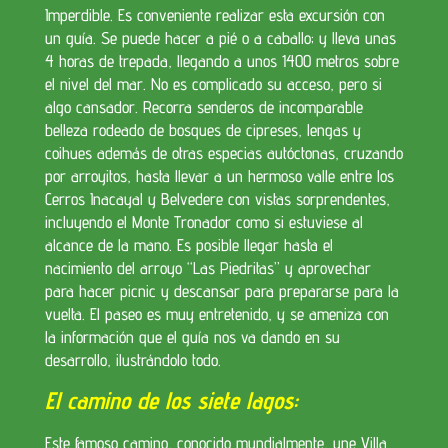
Imperdible. Es conveniente realizar esta excursión con
un guía. Se puede hacer a pié o a caballo; y lleva unas
4 horas de trepada, llegando a unos 1400 metros sobre
el nivel del mar. No es complicado su acceso, pero si
algo cansador. Recorra senderos de incomparable
belleza rodeado de bosques de cipreses, lengas y
coihues además de otras especias autóctonas, cruzando
por arroyitos, hasta llevar a un hermoso valle entre los
Cerros Inacayal y Belvedere con vistas sorprendentes,
incluyendo el Monte Tronador como si estuviese al
alcance de la mano. Es posible llegar hasta el
nacimiento del arroyo “Las Piedritas” y aprovechar
para hacer picnic y descansar para prepararse para la
vuelta. El paseo es muy entretenido, y se ameniza con
la información que el guía nos va dando en su
desarrollo, ilustrándolo todo.
El camino de los siete lagos:
Este famoso camino, conocido mundialmente, une Villa