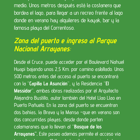
medio. Unos metros después está la costanera que
bordea el lago, para llegar a un recreo frente al lago
donde en verano hay alquileres de kayak, bar y la
famosa playa del Correntoso.
Zona del puerto e ingreso al Parque
Nacional Arrayanes
:
Desde el Cruce, puede acceder por el Boulevard Nahuel
Huapi bajando unos 2,5 Km. por camino asfaltado. Unos
500 metros antes del acceso al puerto se encontrará
con la “
Capilla La Asunción
”, y la Residencia “
El
Messidor
”, ambas obras realizadas por el Arquitecto
Alejandro Bustillo, autor también del Hotel Llao Llao en
Puerto Pañuelo. En la zona del puerto se encuentran
dos bahías, la Brava y la Mansa –que en verano son
dos concurridas playas, desde donde parten
catamaranes que lo llevan al “
Bosque de los
Arrayanes”.
Este paseo además permite el acceso vía