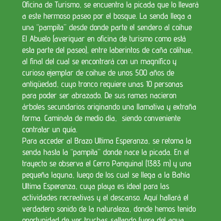
Oficina de Turismo, se encuentra la picada que lo llevará
a este hermoso paseo por el bosque. La senda llega a
una “pampita” desde donde parte el sendero al coihue
El Abuelo (averiguar en oficina de turismo como está
esta parte del paseo), entre laberintos de caña colihue,
al final del cual se encontrará con un magnífico y
curioso ejemplar de coihue de unos 500 años de
antigüedad, cuyo tronco requiere unas 10 personas
para poder ser abrazado. De sus ramas nacieron
árboles secundarios originando una llamativa y extraña
forma. Caminata de medio día, siendo conveniente
contratar un guía.
Para acceder al Brazo Ultima Esperanza, se retoma la
senda hasta la “pampita” donde nace la picada. En el
trayecto se observa el Cerro Panguinal (1383 m) y una
pequeña laguna, luego de los cual se llega a la Bahía
Ultima Esperanza, cuya playa es ideal para las
actividades recreativas y el descanso. Aquí hallará el
verdadero sonido de la naturaleza, donde hemos tenido
oportunidad de ver truchas saltando fuera del agua