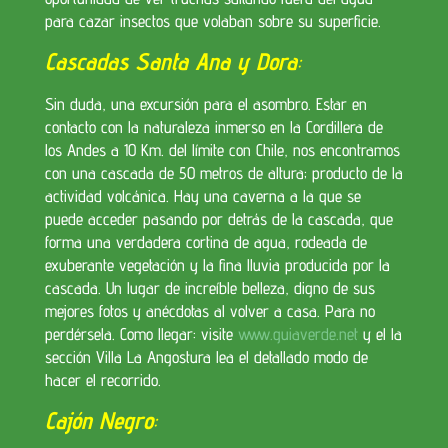
para cazar insectos que volaban sobre su superficie.
Cascadas Santa Ana y Dora
:
Sin duda, una excursión para el asombro. Estar en
contacto con la naturaleza inmerso en la Cordillera de
los Andes a 10 Km. del límite con Chile, nos encontramos
con una cascada de 50 metros de altura; producto de la
actividad volcánica. Hay una caverna a la que se
puede acceder pasando por detrás de la cascada, que
forma una verdadera cortina de agua, rodeada de
exuberante vegetación y la fina lluvia producida por la
cascada. Un lugar de increíble belleza, digno de sus
mejores fotos y anécdotas al volver a casa. Para no
perdérsela. Como llegar: visite
www.guiaverde.net
y el la
sección Villa La Angostura lea el detallado modo de
hacer el recorrido.
Cajón Negro
: